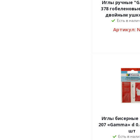
Иглы ручные "
378 гобеленовые
двойным ушко
Есть в налич
Артикул: 
Иглы бисерные 
207 «Gamma» d 0.
шт
Есть в нали