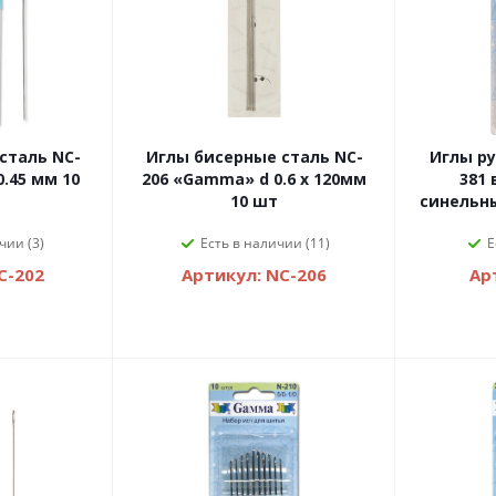
сталь NC-
Иглы бисерные сталь NC-
Иглы р
.45 мм 10
206 «Gamma» d 0.6 х 120мм
381
10 шт
синельны
чии (3)
Есть в наличии (11)
Е
C-202
Артикул: NC-206
Ар