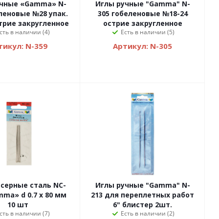
учные «Gamma» N-
Иглы ручные "Gamma" N-
леновые №28 упак.
305 гобеленовые №18-24
трие закругленное
острие закругленное
сть в наличии (4)
Есть в наличии (5)
тикул: N-359
Артикул: N-305
серные сталь NC-
Иглы ручные "Gamma" N-
mma» d 0.7 х 80 мм
213 для переплетных работ
10 шт
6" блистер 2шт.
сть в наличии (7)
Есть в наличии (2)