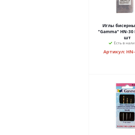
Иглы бисерны
"Gamma" HN-30 №09 5 х 25
шт
Есть в нали
Артикул: HN