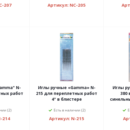
C-207
Артикул: NC-205
Арт
Gamma" N-
Иглы ручные «Gamma» N-
Иглы р
тных работ
215 для переплетных работ
380
4" в блистере
синельны
чии (2)
Есть в наличии (2)
Е
N-214
Артикул: N-215
Ар