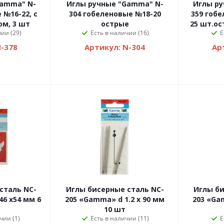
Gamma" N-
Иглы ручные "Gamma" N-
Иглы р
 №16-22, c
304 гобеленовые №18-20
359 гобе
м, 3 шт
острые
25 шт.ос
ии (29)
Есть в наличии (16)
Е
N-378
Артикул: N-304
Ар
сталь NC-
Иглы бисерные сталь NC-
Иглы би
46 х54 мм 6
205 «Gamma» d 1.2 х 90 мм
203 «Ga
10 шт
чии (1)
Есть в наличии (11)
Е