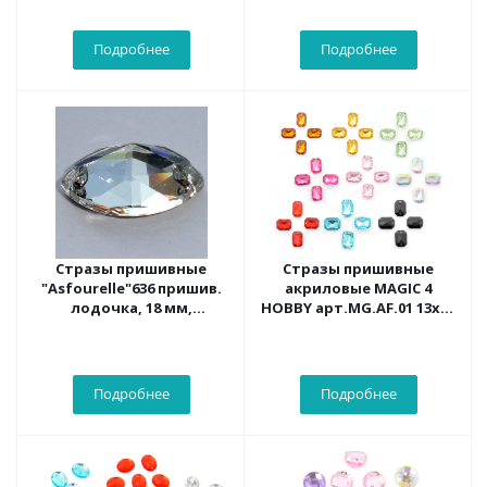
уп.5х20 ш
уп.5х20шт.
Подробнее
Подробнее
Стразы пришивные
Стразы пришивные
"Asfourelle"636 пришив.
акриловые MAGIC 4
лодочка, 18 мм,
HOBBY арт.MG.AF.01 13x18
Кристалл АВ, 24шт./уп.
мм прямоугольник, 50
шт/упак
Подробнее
Подробнее