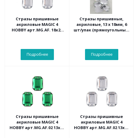
Стразы пришивные
Стразы пришивные,
акриловые MAGIC 4
акриловые, 13 х 18мм, 6
HOBBY арт.MG.AF. 18x25
шт/упак (прямоугольные)
мм прям. цв.01 прозрач.
Астра N38 прозрачный
уп.50шт
Подробнее
Подробнее
Стразы пришивные
Стразы пришивные
акриловые MAGIC 4
акриловые MAGIC 4
HOBBY арт.MG.AF.02 13x18
HOBBY арт.MG.AF.02 13x18
мм прямоугольник
мм прям. цв.01 прозр.