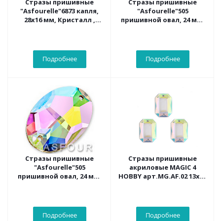
Стразы пришивные
Стразы пришивные
"Asfourelle"6873 капля,
"Asfourelle"505
28х16 мм, Кристалл ,
пришивной овал, 24 мм,
11шт./уп.
Кристалл , 15шт./уп.
Подробнее
Подробнее
Стразы пришивные
Стразы пришивные
"Asfourelle"505
акриловые MAGIC 4
пришивной овал, 24 мм,
HOBBY арт.MG.AF.02 13x18
Кристалл АВ, 15шт./уп.
мм прям. цв.23AB уп.5х20
шт
Подробнее
Подробнее