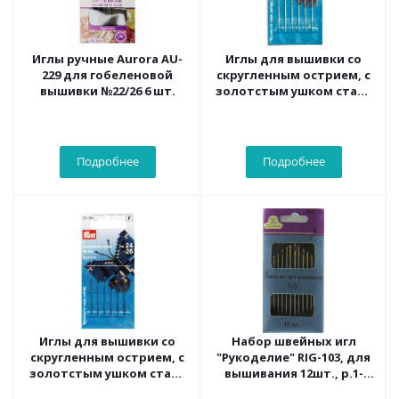
Иглы ручные Aurora AU-
Иглы для вышивки со
229 для гобеленовой
скругленным острием, с
вышивки №22/26 6 шт.
золотстым ушком сталь
№ 24 серебр.цв. 0,80 x 37
мм
Подробнее
Подробнее
Иглы для вышивки со
Набор швейных игл
скругленным острием, с
"Рукоделие" RIG-103, для
золотстым ушком сталь
вышивания 12шт., р.1-
№ 24-26
5/10шт.уп.