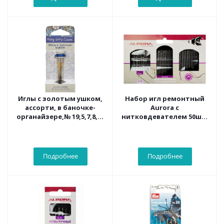
Иглы с золотым ушком,
Набор игл ремонтный
ассорти, в баночке-
Aurora с
органайзере,№ 19,5,7,8,10
нитковдевателем 50шт.
шт. Арт HGC214G.01
AU-249
Подробнее
Подробнее