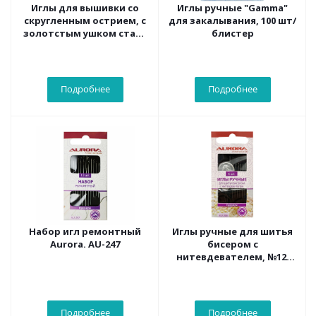
Иглы для вышивки со
Иглы ручные "Gamma"
скругленным острием, с
для закалывания, 100 шт/
золотстым ушком сталь
блистер
№ 18-24 серебр.цв. в
ассортименте
Подробнее
Подробнее
Набор игл ремонтный
Иглы ручные для шитья
Aurora. AU-247
бисером с
нитевдевателем, №12,
AU-246
Подробнее
Подробнее