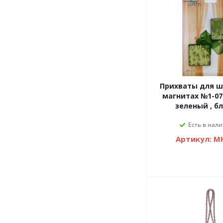
Прихваты для ш
магнитах №1-07
зеленый , б
Есть в нали
Артикул: M