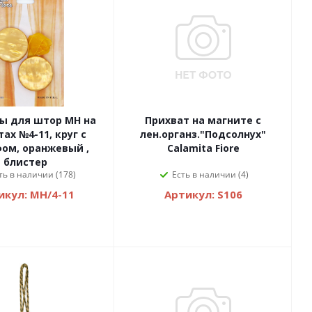
ы для штор MH на
Прихват на магните с
ах №4-11, круг с
лен.органз."Подсолнух"
ом, оранжевый ,
Calamita Fiore
блистер
ть в наличии (178)
Есть в наличии (4)
икул: MH/4-11
Артикул: S106