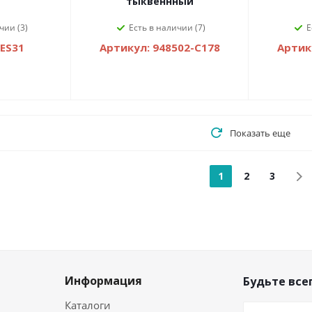
тыквеннный
чии (3)
Есть в наличии (7)
Е
TES31
Артикул: 948502-С178
Артик
Показать еще
1
2
3
Информация
Будьте всег
Каталоги