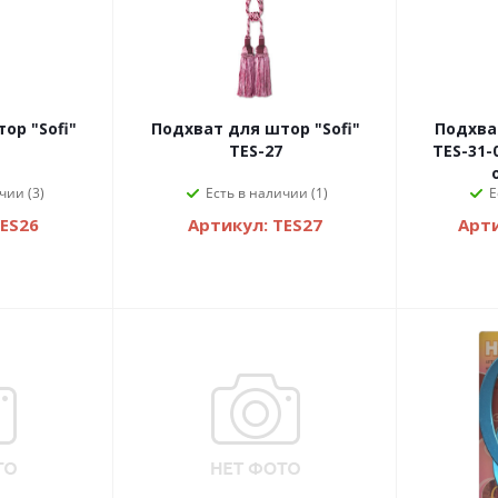
ор "Sofi"
Подхват для штор "Sofi"
Подхват
TES-27
TES-31-
чии (3)
Есть в наличии (1)
Е
TES26
Артикул: TES27
Арти