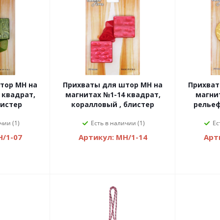
тор MH на
Прихваты для штор MH на
Прихват
 квадрат,
магнитах №1-14 квадрат,
магнит
листер
коралловый , блистер
рельеф
чии (1)
Есть в наличии (1)
Ес
H/1-07
Артикул: MH/1-14
Арт