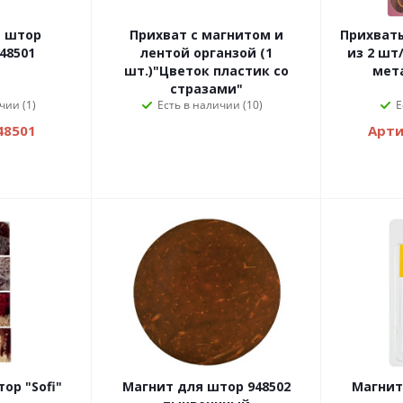
я штор
Прихват с магнитом и
Прихваты
48501
лентой органзой (1
из 2 шт
шт.)"Цветок пластик со
мет
стразами"
чии (1)
Есть в наличии (10)
Е
48501
Арти
ор "Sofi"
Магнит для штор 948502
Магнит