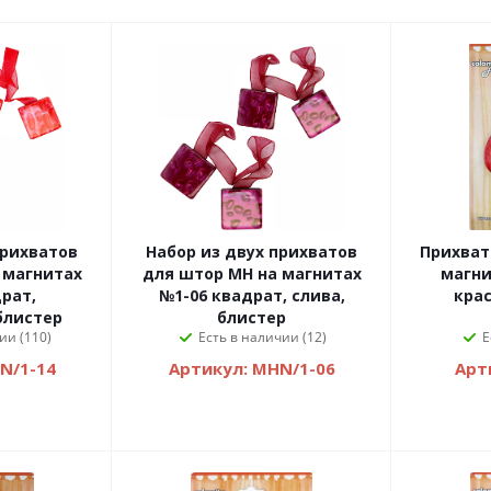
прихватов
Набор из двух прихватов
Прихват
 магнитах
для штор MH на магнитах
магни
рат,
№1-06 квадрат, слива,
крас
блистер
блистер
ии (110)
Есть в наличии (12)
Е
N/1-14
Артикул: MHN/1-06
Арт