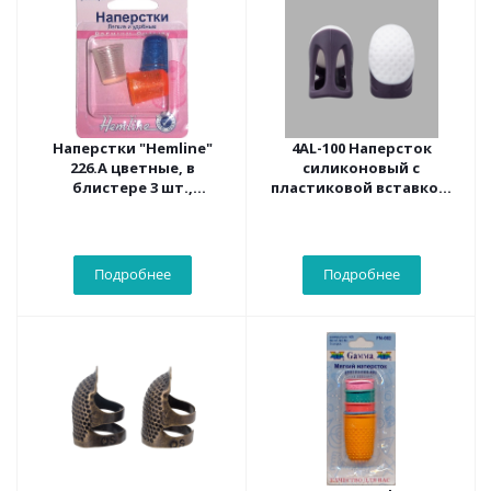
Наперстки "Hemline"
4AL-100 Наперсток
226.A цветные, в
силиконовый с
блистере 3 шт.,
пластиковой вставкой,
пластиковые
размер M, упак/2шт
Подробнее
Подробнее