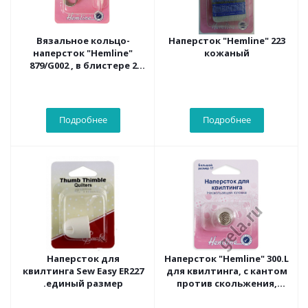
Вязальное кольцо-
Наперсток "Hemline" 223
наперсток "Hemline"
кожаный
879/G002 , в блистере 2
шт.,нержавеющая сталь
Подробнее
Подробнее
Наперсток для
Наперсток "Hemline" 300.L
квилтинга Sew Easy ER227
для квилтинга, с кантом
.единый размер
против скольжения,
разм. 17