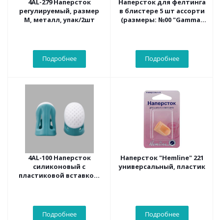
4AL-279 Наперсток
Наперсток для фелтинга
регулируемый, размер
в блистере 5 шт ассорти
M, металл, упак/2шт
(размеры: №00 "Gamma"
FN-002 в блистере 5 шт.
ассорти
Подробнее
Подробнее
4AL-100 Наперсток
Наперсток "Hemline" 221
силиконовый с
универсальный, пластик
пластиковой вставкой,
размер S, упак/2шт
Подробнее
Подробнее