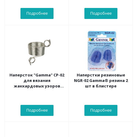
Подробнее
Подробнее
Наперсток "Gamma" CP-02
Наперстки резиновые
для вязания
NGR-02 Gamma® резина 2
жаккардовых узоров
шт в блистере
(металл)
Подробнее
Подробнее