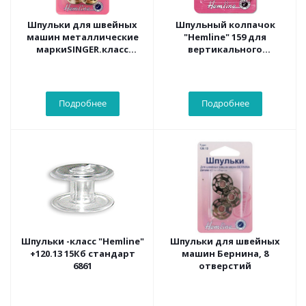
Шпульки для швейных
Шпульный колпачок
машин металлические
"Hemline" 159 для
маркиSINGER.класс
вертикального
66К,уп/3 шт.
челночного устройства,
стандартный
Подробнее
Подробнее
Шпульки -класс "Hemline"
Шпульки для швейных
+120.13 15Кб стандарт
машин Бернина, 8
6861
отверстий