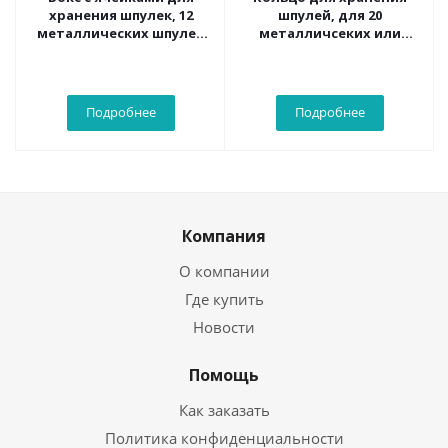
хранения шпулек, 12
шпулей, для 20
металлических шпулек
металличсеких или
СВ 3х7х9 см
пластиковых шпулей;
без содержимого 13 см
Подробнее
Подробнее
Компания
О компании
Где купить
Новости
Помощь
Как заказать
Политика конфиденциальности