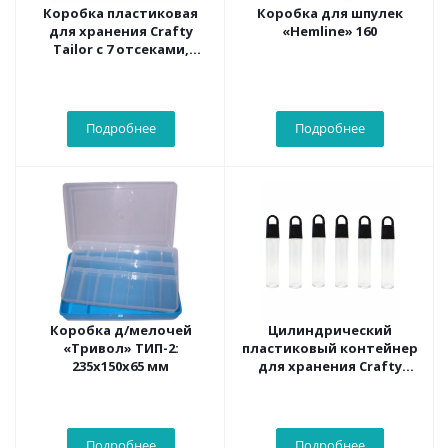
Коробка пластиковая
Коробка для шпулек
для хранения Crafty
«Hemline» 160
Tailor с 7 отсеками,
23.3*5.2*2.8 см
Подробнее
Подробнее
Коробка д/мелочей
Цилиндрический
«Тривол» ТИП-2:
пластиковый контейнер
235х150х65 мм
для хранения Crafty
Tailor диам. 1,5см, выс.
7.3см, 6 шт./наб.
Подробнее
Подробнее