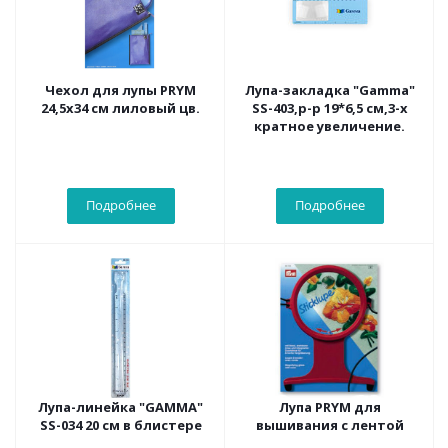
Чехол для лупы PRYM
Лупа-закладка "Gamma"
24,5х34 см лиловый цв.
SS-403,р-р 19*6,5 см,3-х
кратное увеличение.
Подробнее
Подробнее
Лупа-линейка "GAMMA"
Лупа PRYM для
SS-034 20 см в блистере
вышивания с лентой