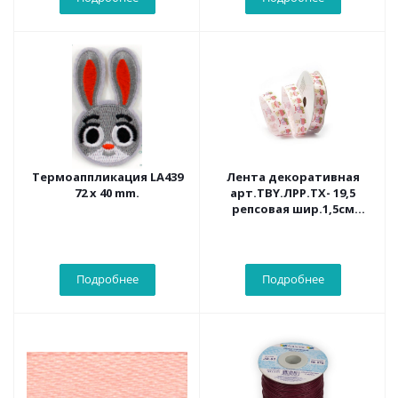
Термоаппликация LA439
Лента декоративная
72 х 40 mm.
арт.TBY.ЛРР.ТХ- 19,5
репсовая шир.1,5см
цв.розов. уп.9,14м
Подробнее
Подробнее