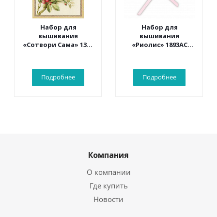
Набор для
Набор для
вышивания
вышивания
«Сотвори Сама» 1362
«Риолис» 1893АС
Белый какаду 30*40
Конверт «С
см
рождением
малыша» 16*9 см
Подробнее
Подробнее
Компания
О компании
Где купить
Новости