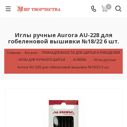
0
Иглы ручные Aurora AU-228 для
гобеленовой вышивки №18/22 6 шт.
Главная
-
Каталог
-
ПРИНАДЛЕЖНОСТИ ДЛЯ ШИТЬЯ И РУКОДЕЛИЯ
-
ИГЛЫ ДЛЯ РУЧНОГО ШИТЬЯ
-
AURORA
-
Иглы ручные
Aurora AU-228 для гобеленовой вышивки №18/22 6 шт.