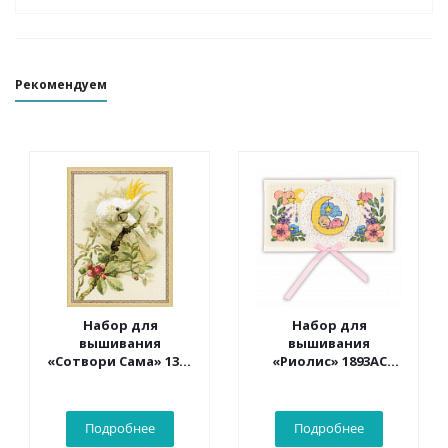
Рекомендуем
Набор для
Набор для
вышивания
вышивания
«Сотвори Сама» 1362
«Риолис» 1893АС
Белый какаду 30*40
Конверт «С
см
рождением
малыша» 16*9 см
Подробнее
Подробнее