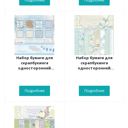
Подробнее
Подробнее
Набор бумаги для
Набор бумаги для
скрапбукинга
скрапбукинга
односторонней
односторонней
Рукоделие™ "Снежные
"Рукоделие" Цветочное
узоры" NBKM-11 ( 8
кружево ( 32 листа )
листов )
Подробнее
Подробнее