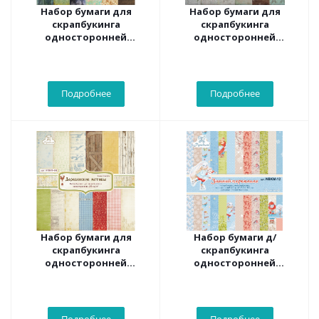
Набор бумаги для
Набор бумаги для
скрапбукинга
скрапбукинга
односторонней
односторонней
Рукоделие™ "Нулевой
Рукоделие NBKM-07
меридиан" ( 12 листов )
"Ностальгия" ( 12 листов)
Подробнее
Подробнее
Набор бумаги для
Набор бумаги д/
скрапбукинга
скрапбукинга
односторонней
односторонней
Рукоделие™
"Рукоделие" NBKM-12
"Деревенские мотивы"
Зимний переполох,
(13 листов )
15,2х15,2см ( 12 л.)