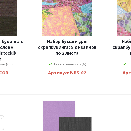
пбукинга с
Набор бумаги для
Наб
 слоем
скрапбукинга: 8 дизайнов
скрапбу
dstock®
по 2 листа
м
ии (65)
Есть в наличии (9)
Е
 COR
Артикул: NBS-02
Арт