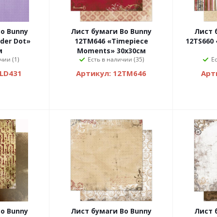
o Bunny
Лист бумаги Bo Bunny
Лист 
der Dot»
12TM646 «Timepiece
12TS660 
м
Moments» 30х30см
чии (1)
Есть в наличии (35)
Е
2LD431
Артикул: 12TM646
Арт
o Bunny
Лист бумаги Bo Bunny
Лист 