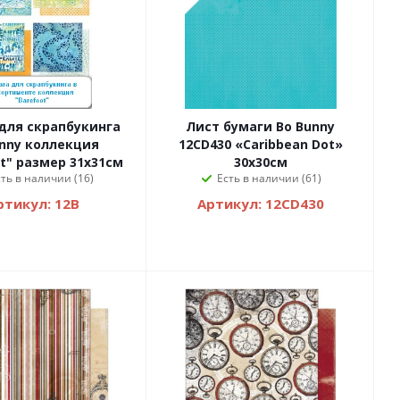
для скрапбукинга
Лист бумаги Bo Bunny
nny коллекция
12CD430 «Caribbean Dot»
t" размер 31х31см
30х30см
сть в наличии (16)
Есть в наличии (61)
ртикул: 12B
Артикул: 12CD430