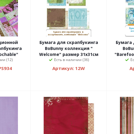
ционной
Бумага для скрапбукинга
Бумага 
BoBunny коллекция "
BoBu
ochable"
Welcome" размер 31х31см
"Barefoo
ии (12)
Есть в наличии (36)
Е
PS934
Артикул: 12W
А