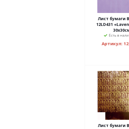
Лист бумаги B
12LD431 «Laven
30х30с
Есть в нали
Артикул: 1
Лист бумаги B