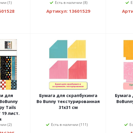
чии (1)
Есть в наличии (8)
Е
601528
Артикул: 13601529
Арти
ги для
Бумага для скрапбукинга
Бумага 
Bo Bunny текстурированная
py Tails
31х31 см
 19 лист.
м
чии (2)
Есть в наличии (111)
Е