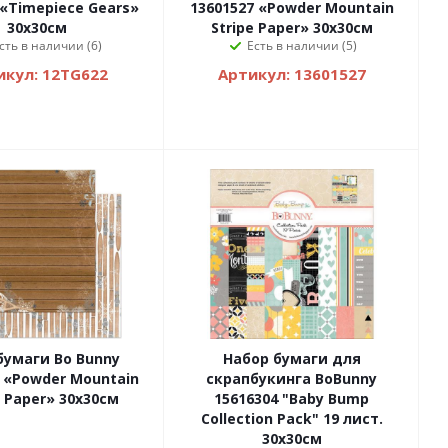
«Timepiece Gears»
13601527 «Powder Mountain
30х30см
Stripe Paper» 30х30см
сть в наличии (6)
Есть в наличии (5)
икул: 12TG622
Артикул: 13601527
бумаги Bo Bunny
Набор бумаги для
 «Powder Mountain
скрапбукинга BoBunny
 Paper» 30х30см
15616304 "Baby Bump
Collection Pack" 19 лист.
30х30см