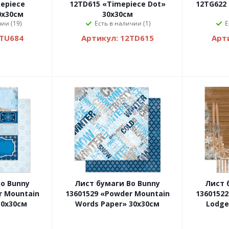
epiece
12TD615 «Timepiece Dot»
12TG622 
0х30см
30х30см
ии (19)
Есть в наличии (1)
Е
2TU684
Артикул: 12TD615
Арт
o Bunny
Лист бумаги Bo Bunny
Лист 
r Mountain
13601529 «Powder Mountain
13601522
30х30см
Words Paper» 30х30см
Lodge