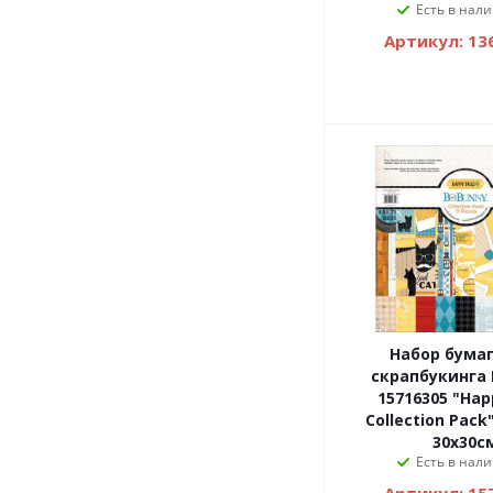
Есть в нали
Артикул: 13
Набор бума
скрапбукинга BoBunny
15716305 "Hap
Collection Pack"
30х30с
Есть в нали