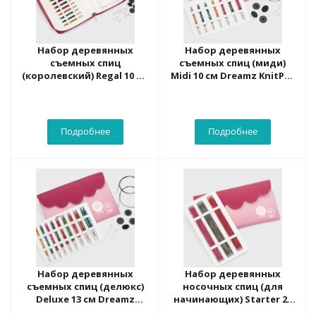
Набор деревянных
Набор деревянных
съемных спиц
съемных спиц (миди)
(королевский) Regal 10 см
Midi 10 см Dreamz KnitPro
Dreamz KnitPro 200640
200639
Подробнее
Подробнее
Набор деревянных
Набор деревянных
съемных спиц (делюкс)
носочных спиц (для
Deluxe 13 см Dreamz
начинающих) Starter 20
KnitPro 200633
см Dreamz KnitPro 200642