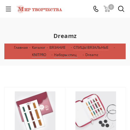
0
Dreamz
Главная
-
Каталог
-
ВЯЗАНИЕ
-
СПИЦЫ ВЯЗАЛЬНЫЕ
-
KNITPRO
-
Наборы спиц
-
Dreamz