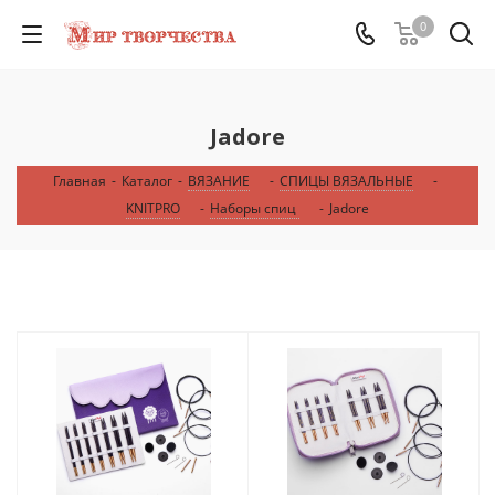
0
Jadore
Главная
-
Каталог
-
ВЯЗАНИЕ
-
СПИЦЫ ВЯЗАЛЬНЫЕ
-
KNITPRO
-
Наборы спиц
-
Jadore