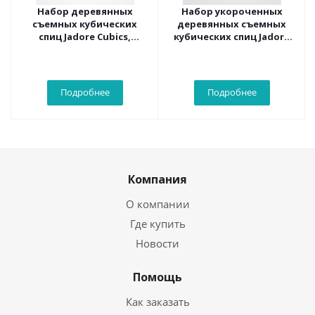
Набор деревянных
Набор укороченных
съемных кубических
деревянных съемных
спиц Jadore Cubics,
кубических спиц Jadore
KnitPro 19301
Cubics, KnitPro 19302
Подробнее
Подробнее
Компания
О компании
Где купить
Новости
Помощь
Как заказать