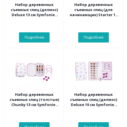
Набор деревянных
Набор деревянных
съемных спиц (делюкс)
съемных спиц (для
Deluxe 13 см Symfonie2
начинающих) Starter 13
KnitPro 55506
см Symfonie2 KnitPro
55505
Подробнее
Подробнее
Набор деревянных
Набор деревянных
съемных спиц (толстые)
съемных спиц (делюкс)
Chunky 13 см Symfonie2
Deluxe 10 см Symfonie2
KnitPro 55508
KnitPro 55510