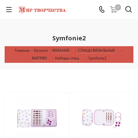
0
Symfonie2
Главная
-
Каталог
-
ВЯЗАНИЕ
-
СПИЦЫ ВЯЗАЛЬНЫЕ
-
KNITPRO
-
Наборы спиц
-
Symfonie2