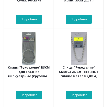
7,0мм, 100см на
3,0мм, 35см (2шт.)
металлическом тросике
Подробнее
Подробнее
Спицы "Рукоделие" RSCM
Спицы "Рукоделие"
для вязания
SNM(G)-23/2.0 носочные
циркулярные (круговые)
гибкие металл 2,0мм,
металлические на
23см (3шт.) на
металлическом тросике
металлическом тросике
Подробнее
Подробнее