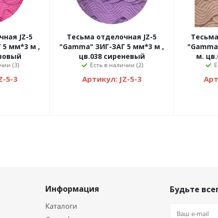
я JZ-5
Тесьма отделочная JZ-5
Тесьма 
5 мм*3 м ,
"Gamma" ЗИГ-ЗАГ 5 мм*3 м ,
"Gamma"
озовый
цв.038 сиреневый
м. цв
чии (3)
Есть в наличии (2)
Е
Z-5-3
Артикул: JZ-5-3
Арт
Информация
Будьте всег
Каталоги