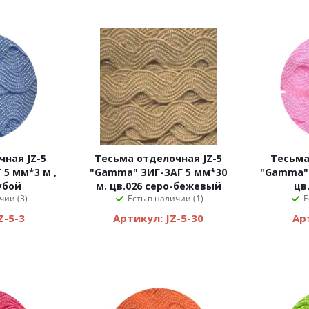
я JZ-5
Тесьма отделочная JZ-5
Тесьма 
5 мм*3 м ,
"Gamma" ЗИГ-ЗАГ 5 мм*30
"Gamma" 
убой
м. цв.026 серо-бежевый
цв
чии (3)
Есть в наличии (1)
Е
Z-5-3
Артикул: JZ-5-30
Арт