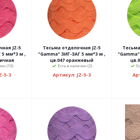
я JZ-5
Тесьма отделочная JZ-5
Тесьма 
5 мм*3 м ,
"Gamma" ЗИГ-ЗАГ 5 мм*3 м ,
"Gamma" 
ничная
цв.047 оранжевый
цв.
ии (10)
Есть в наличии (2)
Е
Z-5-3
Артикул: JZ-5-3
Арт