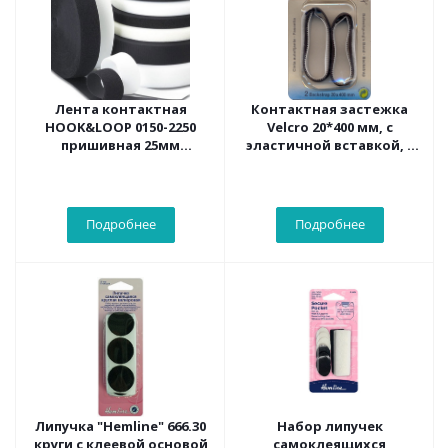
Лента контактная
Контактная застежка
HOOK&LOOP 0150-2250
Velcro 20*400 мм, с
пришивная 25мм
эластичной вставкой, 2
(комплект
шт. в блистере
крючки&петли) 25 м/
упак.белая
Подробнее
Подробнее
Липучка "Hemline" 666.30
Набор липучек
круги с клеевой основой
самоклеящихся