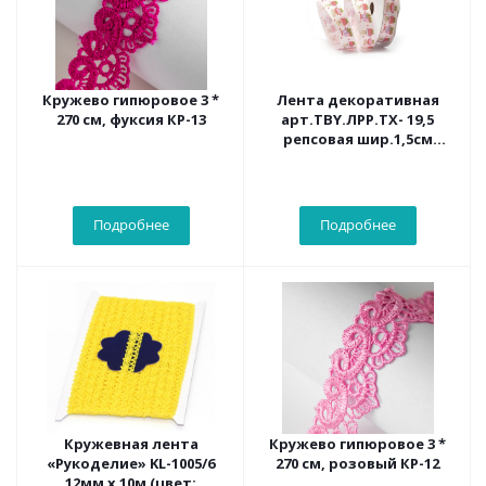
Кружево гипюровое 3 *
Лента декоративная
270 см, фуксия КР-13
арт.TBY.ЛРР.ТХ- 19,5
репсовая шир.1,5см
цв.розов. уп.9,14м
Подробнее
Подробнее
Кружевная лента
Кружево гипюровое 3 *
«Рукоделие» KL-1005/6
270 см, розовый КР-12
12мм х 10м (цвет: