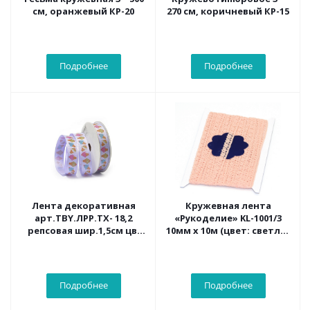
см, оранжевый КР-20
270 см, коричневый КР-15
Подробнее
Подробнее
Лента декоративная
Кружевная лента
арт.TBY.ЛРР.ТХ- 18,2
«Рукоделие» KL-1001/3
репсовая шир.1,5см цв.
10мм х 10м (цвет: светло-
фиолет. уп.9,14м
коралловый)
Подробнее
Подробнее