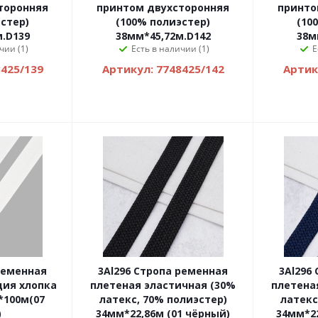
торонняя
принтом двухсторонняя
принто
стер)
(100% полиэстер)
(10
.D139
38мм*45,72м.D142
38м
чии (1)
Есть в наличии (1)
Е
8425/139
Артикул: 7748425/142
Артик
ременная
3Al296 Стропа ременная
3Al296
ция хлопка
плетеная эластичная (30%
плетена
*100м(07
латекс, 70% полиэстер)
латекс
)
34мм*22,86м (01 чёрный)
34мм*22