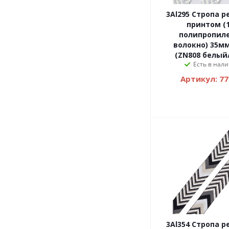
3Al295 Стропа р
принтом (
полипропил
волокно) 35мм
(ZN808 белый
Есть в нали
Артикул: 7
3Al354 Стропа р