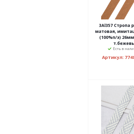
3Al357 Стропа 
матовая, имита
(100%п/э) 26мм
т.бежев
Есть в нали
Артикул: 774