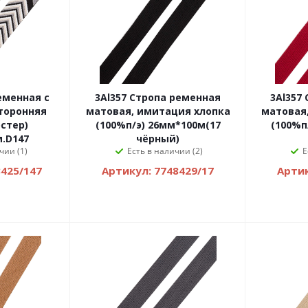
еменная с
3Al357 Стропа ременная
3Al357
торонняя
матовая, имитация хлопка
матовая
стер)
(100%п/э) 26мм*100м(17
(100%п
.D147
чёрный)
чии (1)
Есть в наличии (2)
Е
8425/147
Артикул: 7748429/17
Артик