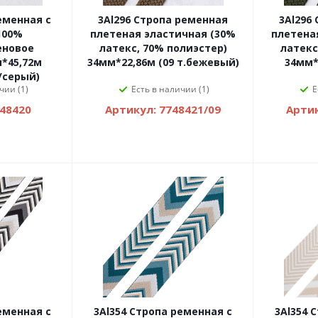
еменная с
3Al296 Стропа ременная
3Al296
100%
плетеная эластичная (30%
плетена
еновое
латекс, 70% полиэстер)
латекс
*45,72м
34мм*22,86м (09 т.бежевый)
34мм*
/серый)
чии (1)
Есть в наличии (1)
Е
748420
Артикул: 7748421/09
Артик
еменная с
3Al354 Стропа ременная с
3Al354 