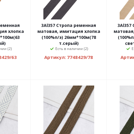
ременная
3Al357 Стропа ременная
3Al357
ция хлопка
матовая, имитация хлопка
матовая
*100м(63
(100%п/э) 26мм*100м(78
(100%п
ый)
т.серый)
све
чии (2)
Есть в наличии (2)
Е
8429/63
Артикул: 7748429/78
Артик