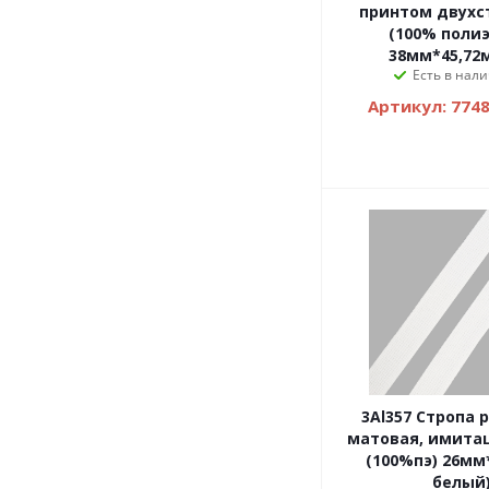
принтом двухс
(100% полиэ
38мм*45,72м
Есть в нали
Артикул: 774
3Al357 Стропа 
матовая, имита
(100%пэ) 26мм
белый