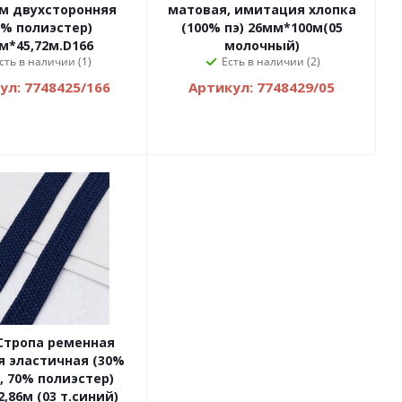
м двухсторонняя
матовая, имитация хлопка
0% полиэстер)
(100% пэ) 26мм*100м(05
м*45,72м.D166
молочный)
сть в наличии (1)
Есть в наличии (2)
ул: 7748425/166
Артикул: 7748429/05
 Стропа ременная
я эластичная (30%
, 70% полиэстер)
,86м (03 т.синий)