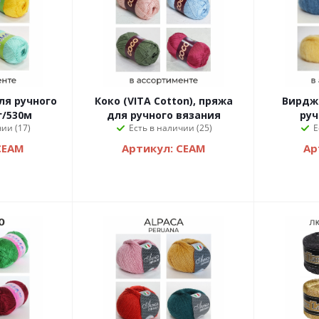
ля ручного
Коко (VITA Cotton), пряжа
Вирдж
г/530м
для ручного вязания
руч
ии (17)
Есть в наличии (25)
Е
СЕАМ
Артикул: СЕАМ
Ар