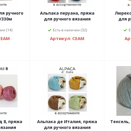
ля ручного
Альпака перуана, пряжа
Люрекс
/330м
для ручного вязания
для р
ии (14)
Есть в наличии (32)
Е
СЕАМ
Артикул: СЕАМ
Ар
 8, пряжа
Альпака де Италия, пряжа
Тенсель,
вязания
для ручного вязания