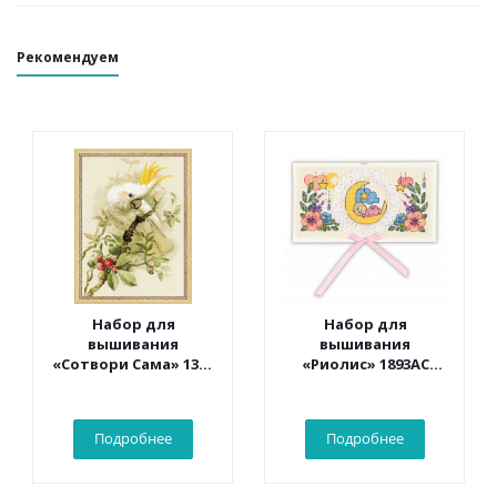
Рекомендуем
Набор для
Набор для
вышивания
вышивания
«Сотвори Сама» 1362
«Риолис» 1893АС
Белый какаду 30*40
Конверт «С
см
рождением
малыша» 16*9 см
Подробнее
Подробнее