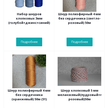
Набор шнуров
Шнур полиэфирный 4 мм
хлопковых 3мм
без сердечника (светло-
(голубой+джинс+синий)
розовый) 50м
Подробнее
Подробнее
Шнур полиэфирный 4 мм
Шнур хлопковый 5 мм
без сердечника
меланжевый(пудровый+мят
(оранжевый) 50м (51)
розовый)50м