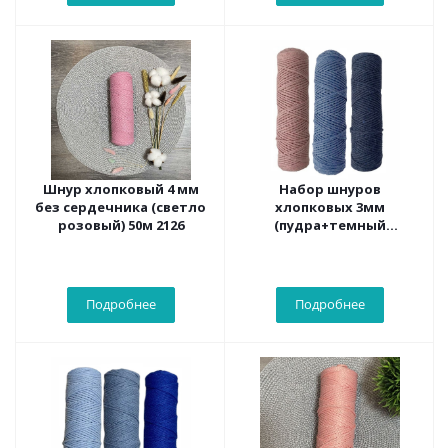
Шнур хлопковый 4 мм
Набор шнуров
без сердечника (светло
хлопковых 3мм
розовый) 50м 2126
(пудра+темный
джинс+джинс)
Подробнее
Подробнее