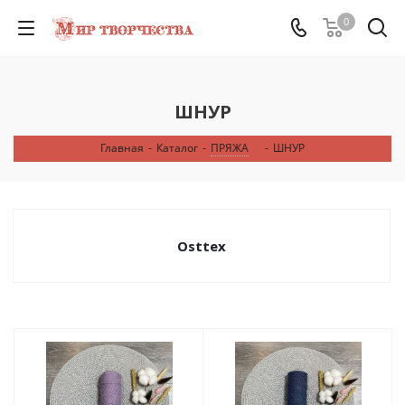
0
ШНУР
Главная
-
Каталог
-
ПРЯЖА
-
ШНУР
Osttex