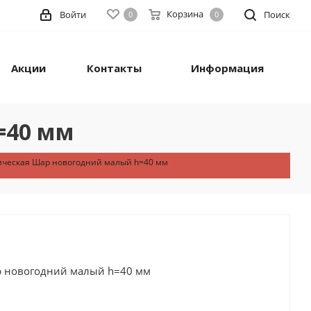
Корзина
Войти
Поиск
0
0
Акции
Контакты
Информация
=40 мм
ическая Шар новогодний малый h=40 мм
р новогодний малый h=40 мм