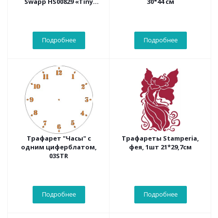
Swapp HS00829 «Tiny
30*44 см
Hearts» 30х30 см
Подробнее
Подробнее
Трафарет "Часы" с
Трафареты Stamperia,
одним циферблатом,
фея, 1шт 21*29,7см
03STR
Подробнее
Подробнее