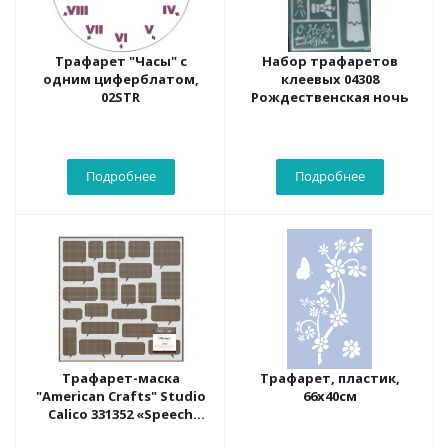
Трафарет "Часы" с
Набор трафаретов
одним циферблатом,
клеевых 04308
02STR
Рождественская ночь
Подробнее
Подробнее
Трафарет-маска
Трафарет, пластик,
"American Crafts" Studio
66х40см
Calico 331352 «Speech
Bubbles» 30х30 см