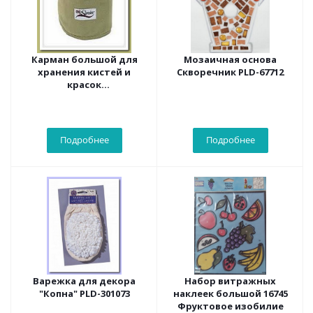
Карман большой для
Мозаичная основа
хранения кистей и
Скворечник PLD-67712
красок
,складной,14секций PLD-
79047
Подробнее
Подробнее
Варежка для декора
Набор витражных
"Копна" PLD-301073
наклеек большой 16745
Фруктовое изобилие