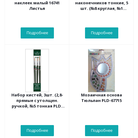
наклеек малый 16741
наконечников тонкие, 5
Листья
шт. (№8 круглая, №1
тонкая, №8, №6, №2
плоские)PLD-04205
Подробнее
Подробнее
Набор кистей, 3шт. (2,8-
Мозаичная основа
прямые с утолщен.
Тюльпан PLD-67715
ручкой, №5 тонкая PLD-
01362
Подробнее
Подробнее