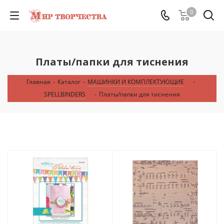
0
Платы/папки для тиснения
Главная
-
Каталог
-
МАШИНКИ И КОМПЛЕКТУЮЩИЕ
-
SPELLBINDERS
-
Платы/папки для тиснения