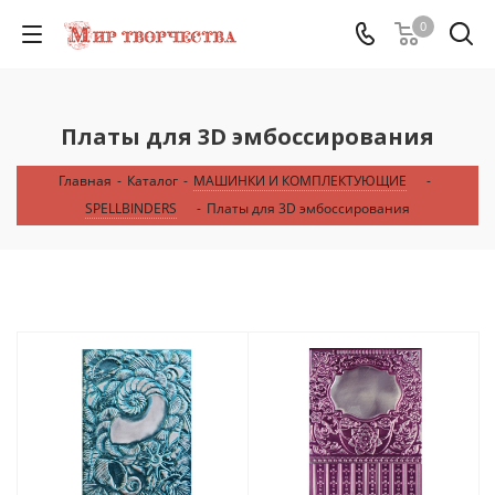
0
Платы для 3D эмбоссирования
Главная
-
Каталог
-
МАШИНКИ И КОМПЛЕКТУЮЩИЕ
-
SPELLBINDERS
-
Платы для 3D эмбоссирования