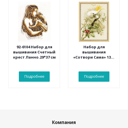
92-6104 Набор для
Набор для
вышивания Счетный
вышивания
крест.Панно.29*37 см
«Сотвори Сама» 1362
Белый какаду 30*40
см
Подробнее
Подробнее
Компания