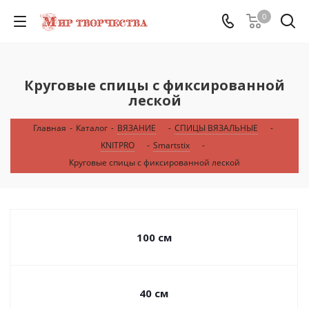
0
Круговые спицы с фиксированной
леской
Главная
-
Каталог
-
ВЯЗАНИЕ
-
СПИЦЫ ВЯЗАЛЬНЫЕ
-
KNITPRO
-
Smartstix
-
Круговые спицы с фиксированной леской
100 см
40 см