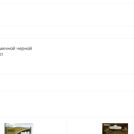
омичной черной
81