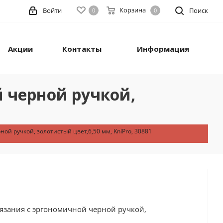
Корзина
Войти
Поиск
0
0
Акции
Контакты
Информация
 черной ручкой,
й ручкой, золотистый цвет,6,50 мм, KniPro, 30881
зания с эргономичной черной ручкой,