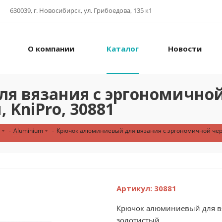
630039, г. Новосибирск, ул. Грибоедова, 135 к1
О компании
Каталог
Новости
 вязания с эргономичной
 KniPro, 30881
-
Aluminium
-
Крючок алюминиевый для вязания с эргономичной черно
Артикул:
30881
Крючок алюминиевый для вя
золотистый...