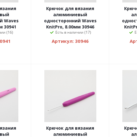
вязания
Крючок для вязания
Крюч
вый
алюминиевый
а
й Waves
односторонний Waves
однос
мм 30941
KnitPro, 8.00мм 30946
KnitP
ии (16)
Есть в наличии (17)
Е
30941
Артикул: 30946
Ар
вязания
Крючок для вязания
Крюч
вый
алюминиевый
а