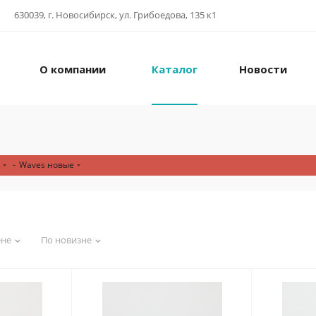
630039, г. Новосибирск, ул. Грибоедова, 135 к1
О компании
Каталог
Новости
-
Waves новые
ене
По новизне