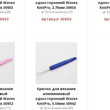
й Waves
односторонний Waves
однос
мм 30933
KnitPro, 2.75мм 30934
KnitP
ии (26)
Есть в наличии (7)
Е
30933
Артикул: 30934
Ар
вязания
Крючок для вязания
вый
алюминиевый
й Waves
односторонний Waves
мм 30932
KnitPro, 5.50мм 30942
ии (11)
Есть в наличии (20)