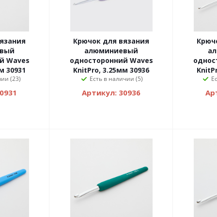
вязания
Крючок для вязания
Крюч
вый
алюминиевый
а
й Waves
односторонний Waves
однос
мм 30931
KnitPro, 3.25мм 30936
KnitP
ии (23)
Есть в наличии (5)
Е
30931
Артикул: 30936
Ар