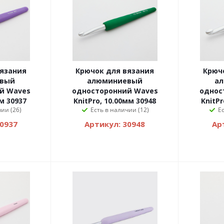
вязания
Крючок для вязания
Крюч
вый
алюминиевый
а
й Waves
односторонний Waves
однос
мм 30937
KnitPro, 10.00мм 30948
KnitPr
ии (26)
Есть в наличии (12)
Е
30937
Артикул: 30948
Ар