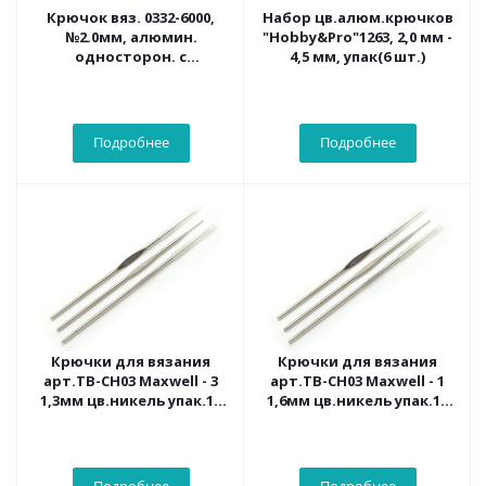
Крючок вяз. 0332-6000,
Набор цв.алюм.крючков
№2.0мм, алюмин.
"Hobby&Pro"1263, 2,0 мм -
односторон. с
4,5 мм, упак(6 шт.)
пластиковой ручкой
Подробнее
Подробнее
Крючки для вязания
Крючки для вязания
арт.ТВ-CH03 Maxwell - 3
арт.ТВ-CH03 Maxwell - 1
1,3мм цв.никель упак.12
1,6мм цв.никель упак.12
шт.
шт.