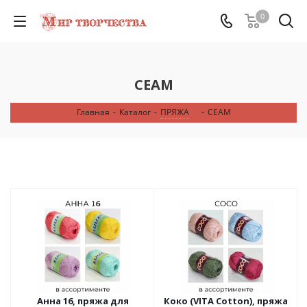
0
СЕАМ
Главная
-
Каталог
-
ПРЯЖА
-
СЕАМ
Анна 16, пряжа для
Коко (VITA Cotton), пряжа