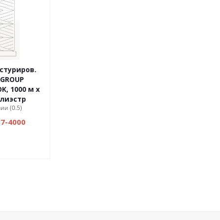
стуриров.
 GROUP
K, 1000 м х
олиэстр
ии (0.5)
37-4000