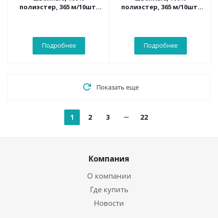
полиэстер, 365 м/10шт.
полиэстер, 365 м/10шт.
317 т.т.серо-голубой
323 ярк.св.сиреневый
Подробнее
Подробнее
Показать еще
1
2
3
22
Компания
О компании
Где купить
Новости