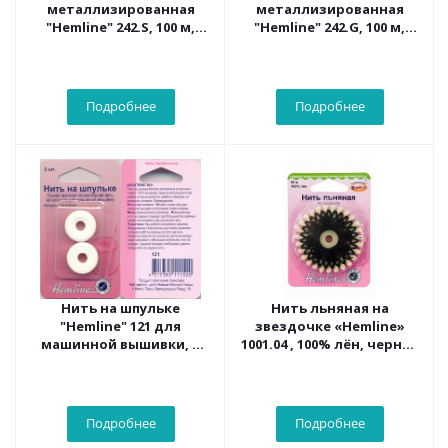
металлизированная
металлизированная
"Hemline" 242.S, 100 м,
"Hemline" 242.G, 100 м,
серебристый
золотистый
Подробнее
Подробнее
Нить на шпульке
Нить льняная на
"Hemline" 121 для
звездочке «Hemline»
машинной вышивки, в
1001.04 , 100% лён, черная
блистере 2 шт, 100 %
20 М
полиэстр
Подробнее
Подробнее