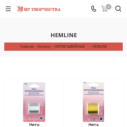
0
HEMLINE
Главная
-
Каталог
-
НИТКИ ШВЕЙНЫЕ
-
HEMLINE
Нить
Нить