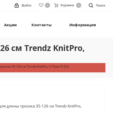
Корзина
Войти
Поиск
0
0
Акции
Контакты
Информация
 см Trendz KnitPro,
сика 35-126 см Trendz KnitPro, 3.75мм 51252
я длины тросика 35-126 см Trendz KnitPro,