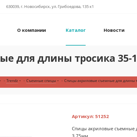
630039, г. Новосибирск, ул. Грибоедова, 135 к1
О компании
Каталог
Новости
 для длины тросика 35-126
-
Trendz
-
Съемные спицы
-
Спицы акриловые съемные для длины тро
Артикул:
51252
Спицы акриловые съемные дл
3.75мм...