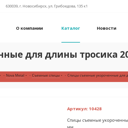
630039, г. Новосибирск, ул. Грибоедова, 135 к1
О компании
Каталог
Новости
ые для длины тросика 20-2
-
Nova Metal
-
Съемные спицы
-
Спицы съемные укороченные для дли
Артикул:
10428
Спицы съемные укороченные 
мм...