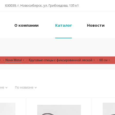
630039, г. Новосибирск, ул. Грибоедова, 135 к1
О компании
Каталог
Новости
-
Nova Metal
-
Круговые спицы с фиксированной леской
-
60 см
ене
По новизне