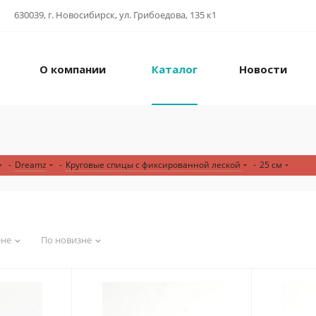
630039, г. Новосибирск, ул. Грибоедова, 135 к1
О компании
Каталог
Новости
-
Dreamz
-
Круговые спицы с фиксированной леской
-
25 см
ене
По новизне