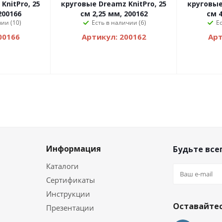
KnitPro, 25
круговые Dreamz KnitPro, 25
круговые
200166
см 2,25 мм, 200162
см 4
ии (10)
Есть в наличии (6)
Е
00166
Артикул: 200162
Арт
Информация
Будьте всег
Каталоги
Сертификаты
и
Инструкции
Оставайтес
Презентации