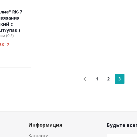
лие" RK-7
 вязания
кий с
т/упак.)
ии (0.5)
RK-7
1
2
3
Информация
Будьте всег
Каталоги