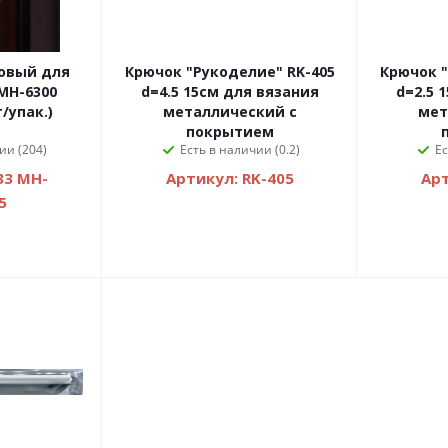
овый для
Крючок "Рукоделие" RK-405
Крючок "
MH-6300
d=4.5 15см для вязания
d=2.5 
/упак.)
металлический с
мет
покрытием
ии (204)
Есть в наличии (0.2)
Ес
33 MH-
Артикул: RK-405
Арт
5