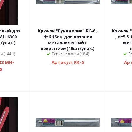
овый для
Крючок "Рукоделие" RK-6 ,
Крючок "
MH-6300
d=6 15см для вязания
, d=5,5 15см для вязания
/упак.)
металлический с
мет
покрытием(10шт/упак.)
и (144.1)
Есть в наличии (18.4)
Е
33 MH-
Артикул: RK-6
Арт
0