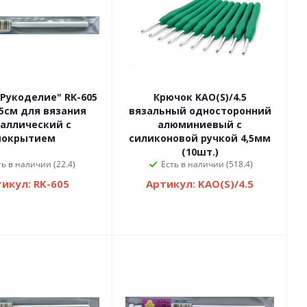
Рукоделие" RK-605
Крючок KAO(S)/4.5
15см для вязания
вязальный односторонний
аллический с
алюминиевый с
покрытием
силиконовой ручкой 4,5мм
(10шт.)
ть в наличии (22.4)
Есть в наличии (518.4)
икул: RK-605
Артикул: KAO(S)/4.5