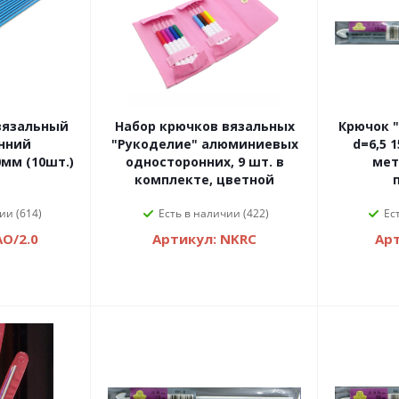
 вязальный
Набор крючков вязальных
Крючок "
нний
"Рукоделие" алюминиевых
d=6,5 
мм (10шт.)
односторонних, 9 шт. в
мет
комплекте, цветной
ии (614)
Есть в наличии (422)
Ес
O/2.0
Артикул: NKRC
Арт