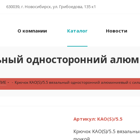
630039, г. Новосибирск, ул. Грибоедова, 135 к1
О компании
Каталог
Новости
альный односторонний алю
ЛИЕ
-
Крючок KAO(S)/5.5 вязальный односторонний алюминиевый с сили
Артикул:
KAO(S)/5.5
Крючок KAO(S)/5.5 вязаль
ручкой...