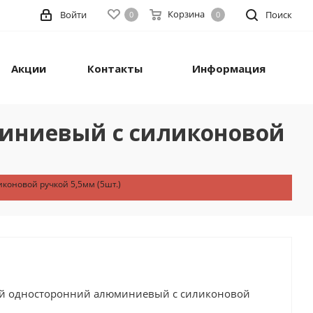
Корзина
Войти
Поиск
0
0
Акции
Контакты
Информация
миниевый с силиконовой
коновой ручкой 5,5мм (5шт.)
ный односторонний алюминиевый с силиконовой