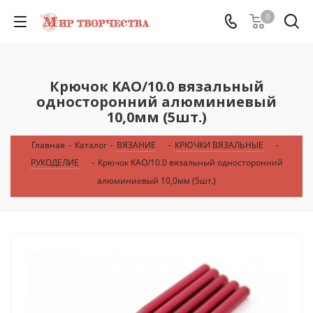
0
Крючок KAO/10.0 вязальный
односторонний алюминиевый
10,0мм (5шт.)
Главная
-
Каталог
-
ВЯЗАНИЕ
-
КРЮЧКИ ВЯЗАЛЬНЫЕ
-
РУКОДЕЛИЕ
-
Крючок KAO/10.0 вязальный односторонний
алюминиевый 10,0мм (5шт.)