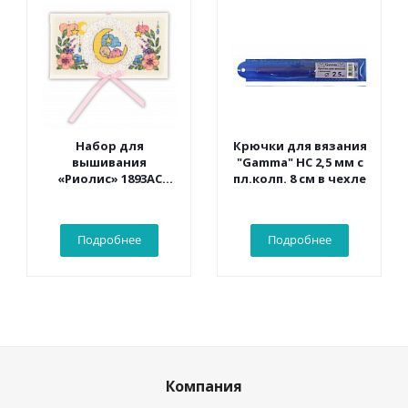
Набор для
Крючки для вязания
вышивания
"Gamma" НС 2,5 мм с
«Риолис» 1893АС
пл.колп. 8 см в чехле
Конверт «С
рождением
малыша» 16*9 см
Подробнее
Подробнее
Компания