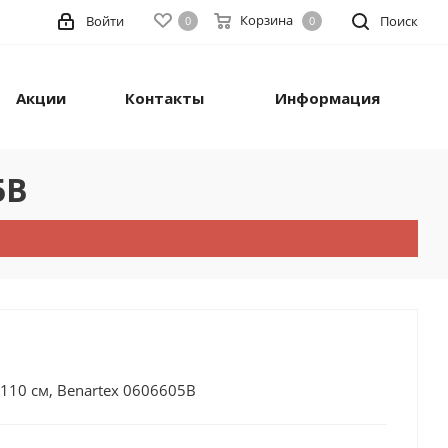
Корзина
Войти
Поиск
0
0
Акции
Контакты
Информация
5B
110 см, Benartex 0606605B