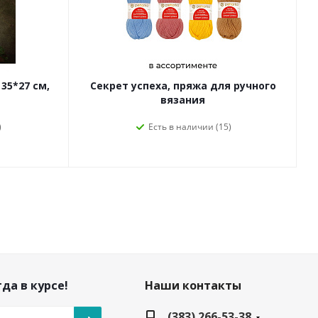
35*27 см,
Секрет успеха, пряжа для ручного
Б
вязания
)
Есть в наличии (15)
да в курсе!
Наши контакты
(383) 266-53-38