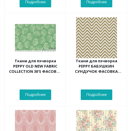
Подробнее
Подробнее
Ткани для пэчворка
Ткани для пэчворка
PEPPY OLD NEW FABRIC
PEPPY БАБУШКИН
COLLECTION 30'S ФАСОВКА
СУНДУЧОК ФАСОВКА
50*55 см 130 г/кв.м 100%
50*55 см (зигзаг
хлопок
бл.зеленый.)
Подробнее
Подробнее