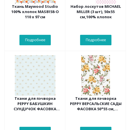
Ткань Maywood Studio
Набор лоскутов MICHAEL
100% хлопок MAS8158-O
MILLER (3 шт), 50x55
110 х 97 см
см,100% хлопок
Подробнее
Подробнее
Ткани для пэчворка
Ткани для пэчворка
PEPPY БАБУШКИН
PEPPY ВЕРСАЛЬСКИЕ САДЫ
СУНДУЧОК ФАСОВКА
ФАСОВКА 50*55 см,
50*55 см (ромашки
цв.белый
белый)