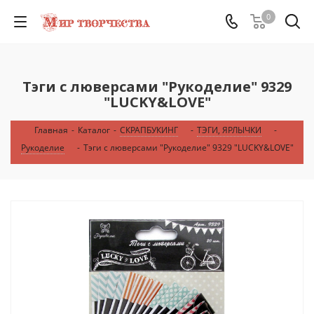
0
Тэги с люверсами "Рукоделие" 9329
"LUCKY&LOVE"
Главная
-
Каталог
-
СКРАПБУКИНГ
-
ТЭГИ, ЯРЛЫЧКИ
-
Рукоделие
-
Тэги с люверсами "Рукоделие" 9329 "LUCKY&LOVE"